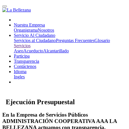
Nuestra Empresa
Organigrama
Nosotros
Servicio Al Ciudadano
Servicios al Ciudadano
Preguntas Frecuentes
Glosario
Servicios
Aseo
Acueducto
Alcantarillado
Participa
Transparencia
Contáctenos
Idioma
Ingles
Ejecución Presupuestal
En la Empresa de Servicios Públicos
ADMINISTRACIÓN COOPERATIVA AAA LA
BELLEZANA actuamos con transparencia,