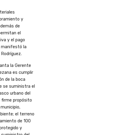
teriales
oramiento y
 además de
permitan el
iva y el
pago
, manifestó la
 Rodríguez.
anta la Gerente
lezana es cumplir
ón de la boca
se suministra el
casco
urbano del
l firme propósito
 municipio,
iente; el terreno
ramiento de 100
protegido y
 suministro del