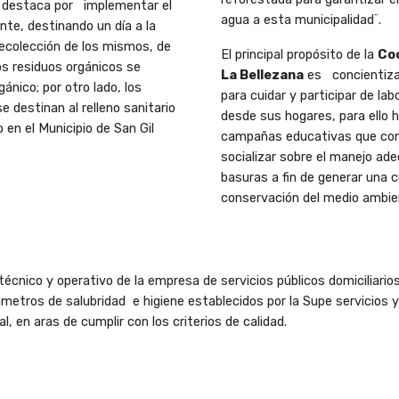
 destaca por
implementar el
agua a
esta municipalidad¨.
ente, destinando un día a la
ecolección de los mismos, de
El principal propósito de la
Co
los residuos orgánicos se
La Bellezana
es
concientiz
ánico; por otro lado, los
para cuidar y participar de la
 se destinan
al relleno sanitario
desde sus hogares, para ello 
 en el Municipio de San Gil
campañas educativas
que co
socializar sobre el manejo ad
basuras a fin d
e generar una c
conservación del medio ambie
 técnico y operativo de la empresa de servicios públicos
domiciliario
rámetros de salubridad
e higiene establecidos por la Supe servicios y
, en aras de cumplir con los criterios de calidad.