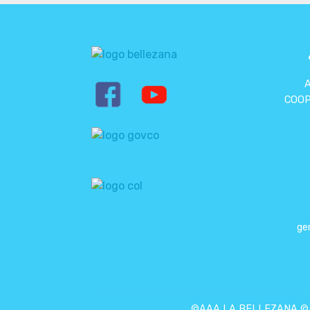
COOP
ge
©AAA LA BELLEZANA © To