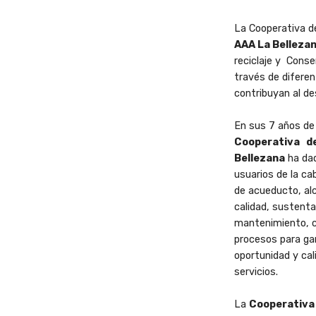
La Cooperativa d
AAA La Belleza
reciclaje y
Conse
través de difere
contribuyan al des
En sus 7 años de 
Cooperativa
d
Bellezana
ha da
usuarios de la ca
de acueducto,
al
calidad, sustenta
mantenimiento, co
procesos para ga
oportunidad y cal
servicios.
La
Cooperativa 