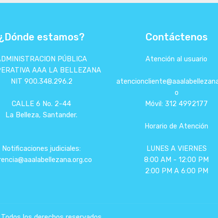
¿Dónde estamos?
Contáctenos
ADMINISTRACION PÚBLICA
Atención al usuario
ERATIVA AAA LA BELLEZANA
NIT 900.348.296.2
atencioncliente@aaalabellezana
o
CALLE 6 No. 2-44
Móvil: 312 4992177
La Belleza, Santander.
Horario de Atención
Notificaciones judiciales:
LUNES A VIERNES
rencia@aaalabellezana.org.co
8:00 AM - 12:00 PM
2:00 PM A 6:00 PM
dos los derechos reservados