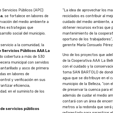
e Servicios Públicos (APC)
"La idea de aprovechar los ma
na
, se fortalece en labores de
reciclados es contribuir
al mej
rvación del medio ambiente a
cuidado del medio ambiente,
ntes estrategias que
obtener
recursos extras que 
arrollo social del municipio.
mantenimiento de la cooperat
oportuno de los trabajadores"
servicio a la comunidad, la
gerente María Consuelo
Pérez
e Servicios Públicos AAA La
Uno de los proyectos que adel
do cobertura a
más de 530
de la Cooperativa AAA La
Bel
becera municipal con servidos
con el cuidado y la conservaci
cantarillado y asco de primera
toma SAN
BARTOLO de donde 
das en labores de
agua que se distribuye en el 
ntrol y verificación en sus
municipio de la Belleza, "con e
rantizar
eficiencia,
de preservar
la cuenca para el
idad. en el suministo de los
además de cuidar el medio amb
contará con un área de encer
metros a la redonda que
será 
de servicios públicos
reforestada para garantizar el