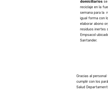
domiciliarios
se
reciclaje en la fu
semana para la
r
igual forma con 
elaborar abono org
residuos inertes
Empsacol ubicado
Santander.
Gracias al personal
cumplir con los pa
Salud
Departamental