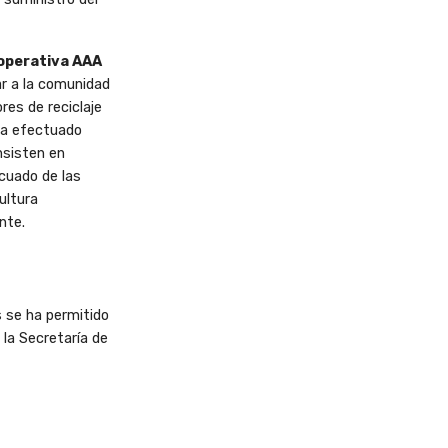
operativa AAA
ar a la comunidad
bores de
reciclaje
ha efectuado
nsisten en
ecuado de las
ultura
nte.
s se ha permitido
 la Secretaría de