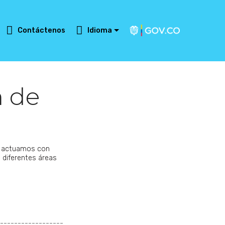
Contáctenos
Idioma
n de
A actuamos con
 diferentes áreas
------------------