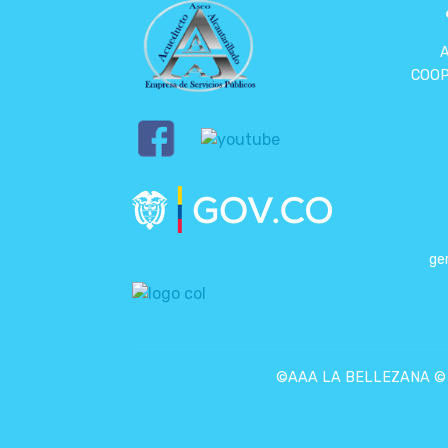
COOP
ge
©AAA LA BELLEZANA © To