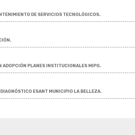
NTENIMIENTO DE SERVICIOS TECNOLÓGICOS.
----------------------------------------------------------------
CIÓN.
----------------------------------------------------------------
 ADOPCIÓN PLANES INSTITUCIONALES MIPG.
----------------------------------------------------------------
 DIAGNÓSTICO ESANT MUNICIPIO LA BELLEZA.
----------------------------------------------------------------