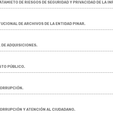
ATAMIETO DE RIESGOS DE SEGURIDAD Y PRIVACIDAD DE LA I
----------------------------------------------------------------
TUCIONAL DE ARCHIVOS DE LA ENTIDAD PINAR.
----------------------------------------------------------------
 DE ADQUISICIONES.
----------------------------------------------------------------
STO PÚBLICO.
----------------------------------------------------------------
CORRUPCIÓN.
----------------------------------------------------------------
ORRUPCIÓN Y ATENCIÓN AL CIUDADANO.