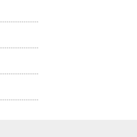
------------------
------------------
------------------
------------------