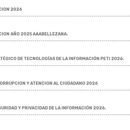
CION 2026
----------------------------------------------------------------
CION AÑO 2025 AAABELLEZANA.
----------------------------------------------------------------
TÉGICO DE TECNOLOGÍAS DE LA INFORMACIÓN PETI 2026.
----------------------------------------------------------------
ORRUPCION Y ATENCION AL CIUDADANO 2026
----------------------------------------------------------------
GURIDAD Y PRIVACIDAD DE LA INFORMACIÓN 2026.
----------------------------------------------------------------