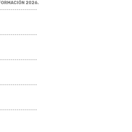
NFORMACIÓN 2026.
------------------
------------------
------------------
------------------
------------------