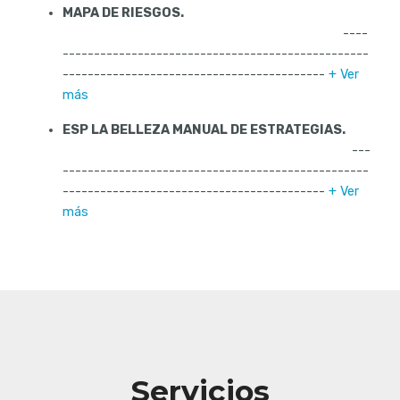
MAPA DE RIESGOS.
----
-------------------------------------------------
------------------------------------------
+ Ver
más
ESP LA BELLEZA MANUAL DE ESTRATEGIAS.
---
-------------------------------------------------
------------------------------------------
+ Ver
más
Servicios